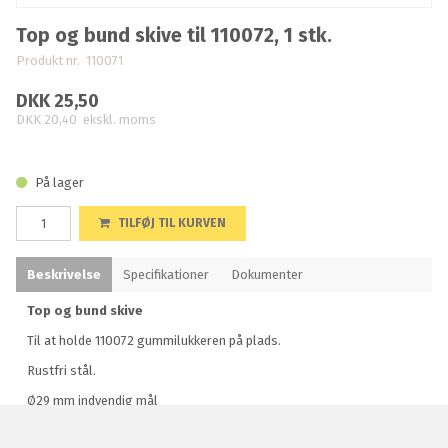
Top og bund skive til 110072, 1 stk.
Produkt nr. 110071
DKK 25,50
DKK 20,40
ekskl. moms
På lager
TILFØJ TIL KURVEN
Beskrivelse
Specifikationer
Dokumenter
Top og bund skive
Til at holde 110072 gummilukkeren på plads.
Rustfri stål.
Ø29 mm indvendig mål
Ø54 mm udvendig mål