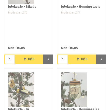
Julekugle - Bikube
Julekugle - Honningtavle
Produkt nr. L370
Produkt nr. L371
DKK 115,00
DKK 115,00
KØB
KØB
Julekugle - Bi
Julekugle - Honningglas