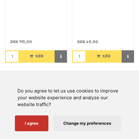
DKK 115,00
DKK 49,00
KØB
KØB
Side 1 af 1 side(r)
Do you agree to let us use cookies to improve
Swienty A/S
your website experience and analyze our
website traffic?
Kundeservice
Nyttige links
I agree
Change my preferences
Følg os på