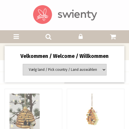
Julekugler
Velkommen / Welcome / Willkommen
Side 1 af 1 side(r)
Sortering: