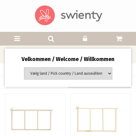
Rammer
Velkommen / Welcome / Willkommen
Side 1 af 1 side(r)
Sortering: