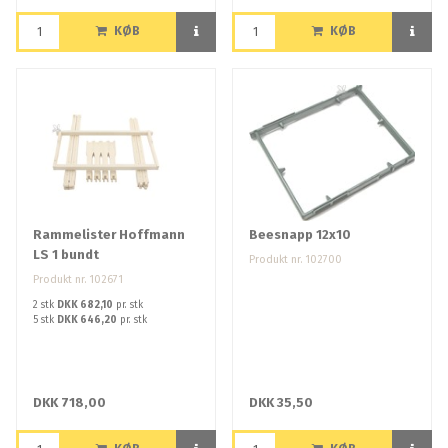
KØB
KØB
Rammelister Hoffmann
Beesnapp 12x10
LS 1 bundt
Produkt nr. 102700
Produkt nr. 102671
2 stk
DKK 682,10
pr. stk
5 stk
DKK 646,20
pr. stk
DKK 718,00
DKK 35,50