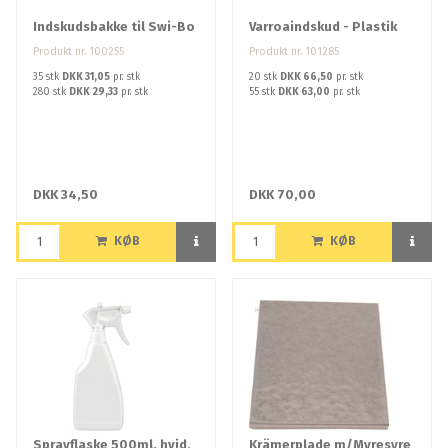
Indskudsbakke til Swi-Bo
Varroaindskud - Plastik
Produkt nr. 100255
Produkt nr. 101285
35 stk
DKK 31,05
pr. stk
20 stk
DKK 66,50
pr. stk
280 stk
DKK 29,33
pr. stk
55 stk
DKK 63,00
pr. stk
DKK 34,50
DKK 70,00
KØB
KØB
Sprayflaske 500ml, hvid,
Krämerplade m/Myresyre