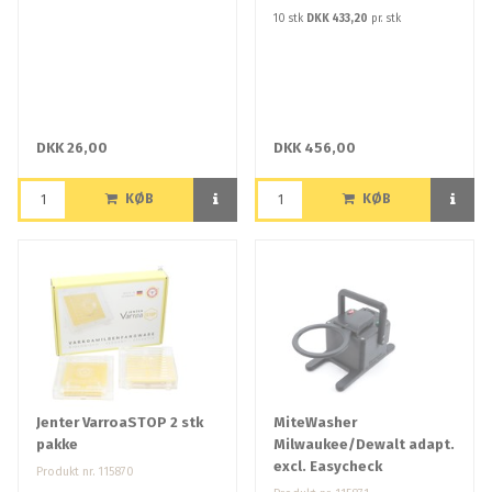
10 stk
DKK 433,20
pr. stk
DKK 26,00
DKK 456,00
KØB
KØB
Jenter VarroaSTOP 2 stk
MiteWasher
pakke
Milwaukee/Dewalt adapt.
excl. Easycheck
Produkt nr. 115870