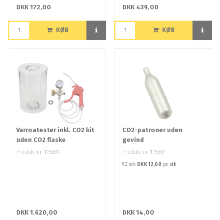
DKK 172,00
DKK 439,00
KØB
KØB
Varroatester inkl. CO2 kit
CO2-patroner uden
uden CO2 flaske
gevind
Produkt nr. 115881
Produkt nr. 115887
90 stk
DKK 12,60
pr. stk
DKK 1.620,00
DKK 14,00