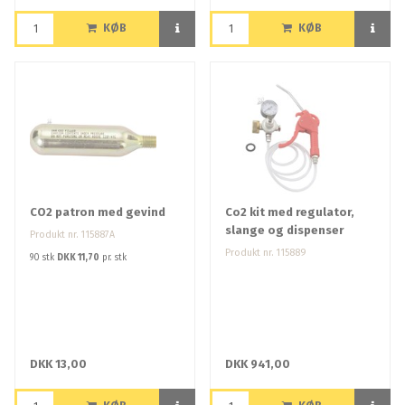
KØB
KØB
CO2 patron med gevind
Co2 kit med regulator,
slange og dispenser
Produkt nr. 115887A
Produkt nr. 115889
90 stk
DKK 11,70
pr. stk
DKK 13,00
DKK 941,00