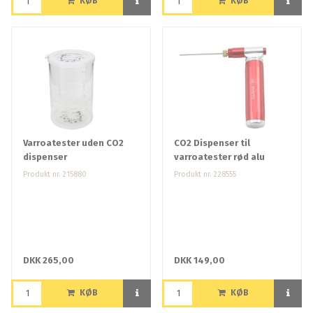
KØB
KØB
Varroatester uden CO2
CO2 Dispenser til
dispenser
varroatester rød alu
Produkt nr. 215880
Produkt nr. 228555
DKK 265,00
DKK 149,00
KØB
KØB