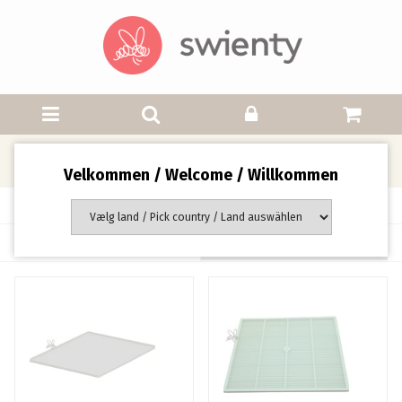
Diverse
Velkommen / Welcome / Willkommen
Side 1 af 1 side(r)
Sortering: