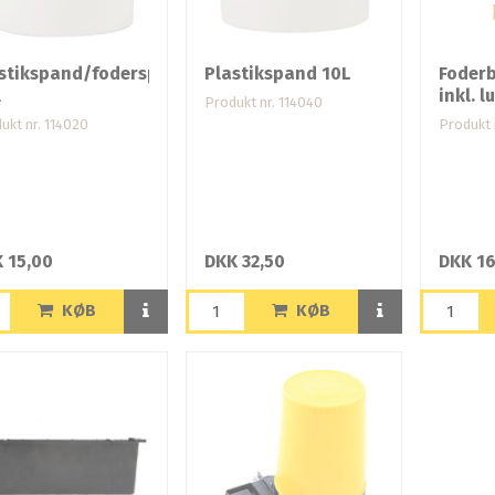
stikspand/foderspande
Plastikspand 10L
Foderb
l
inkl. l
Produkt nr. 114040
ukt nr. 114020
Produkt 
 15,00
DKK 32,50
DKK 1
KØB
KØB