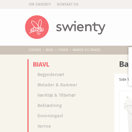
OM SWIENTY
KONTAKT OS
FORSIDE
BIAVL
FODER
BAKKER OG TASKER
Bak
BIAVL
Begyndersæt
Side 1 a
Bistader & Rammer
Værktøj & Tilbehør
Beklædning
Dronningavl
Varroa