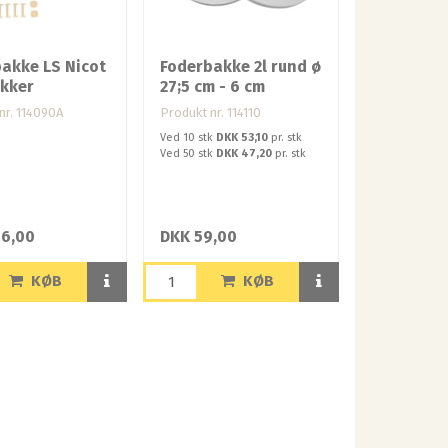
akke LS Nicot
Foderbakke 2l rund ø
ukker
27;5 cm - 6 cm
nr. 114090A
Produkt nr. 114110
Ved 10 stk
DKK 53,10
pr. stk
Ved 50 stk
DKK 47,20
pr. stk
66,00
DKK 59,00
KØB
KØB