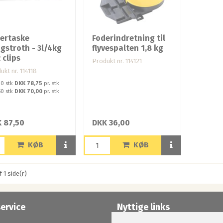
ertaske
Foderindretning til
gstroth - 3l/4kg
flyvespalten 1,8 kg
 clips
Produkt nr. 114121
ukt nr. 114118
10 stk
DKK 78,75
pr. stk
50 stk
DKK 70,00
pr. stk
 87,50
DKK 36,00
KØB
KØB
f 1 side(r)
ervice
Nyttige links