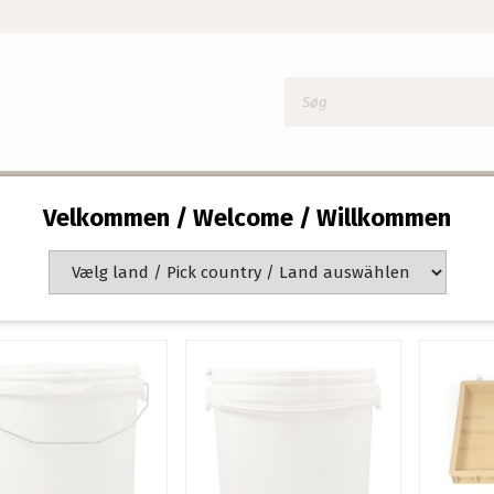
Velkommen / Welcome / Willkommen
ker og Tasker
f 1 side(r)