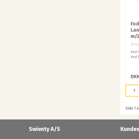
Fod
Lan
m/2
Prod
Ved 
Ved 
DKK
Side 1 a
Swienty A/S
Kundes