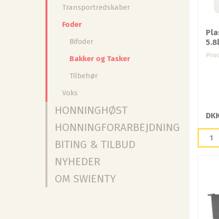
Transportredskaber
Foder
Pla
Bifoder
5.8
Prod
Bakker og Tasker
Tilbehør
Voks
HONNINGHØST
DKK
HONNINGFORARBEJDNING
BITING & TILBUD
NYHEDER
OM SWIENTY