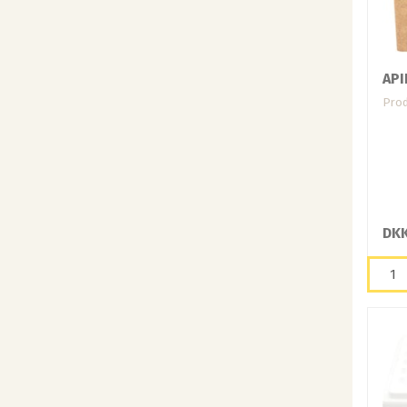
API
Prod
DKK