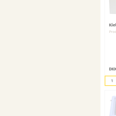
Kie
Prod
DKK