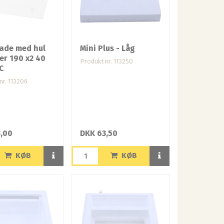
ade med hul
Mini Plus - Låg
ler 190 x2 40
Produkt nr. 113250
C
nr. 113206
,00
DKK 63,50
KØB
KØB