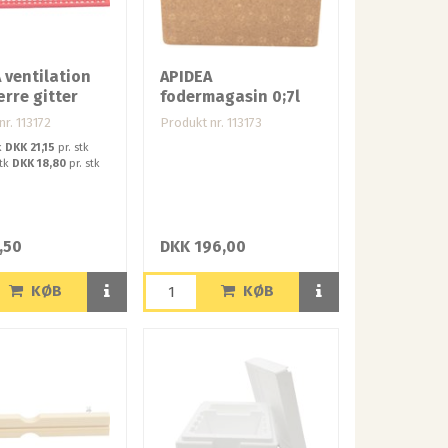
 ventilation
APIDEA
rre gitter
fodermagasin 0;7l
r. 113172
Produkt nr. 113173
k
DKK 21,15
pr. stk
stk
DKK 18,80
pr. stk
,50
DKK 196,00
KØB
KØB