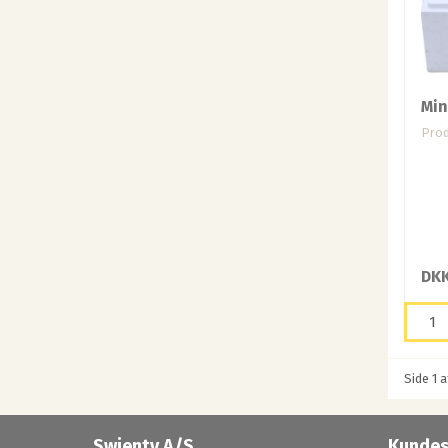
Min
Prod
DKK
Side 1 a
Swienty A/S
Kundes