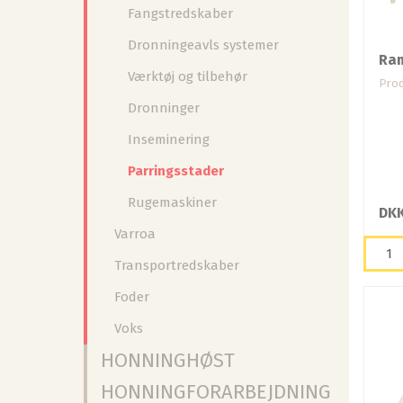
Fangstredskaber
Dronningeavls systemer
Ram
Værktøj og tilbehør
Prod
Dronninger
Inseminering
Parringsstader
Rugemaskiner
DKK
Varroa
Transportredskaber
Foder
Voks
HONNINGHØST
HONNINGFORARBEJDNING