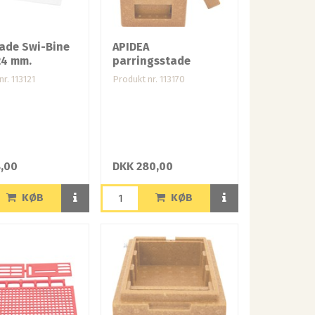
ade Swi-Bine
APIDEA
24 mm.
parringsstade
r. 113121
Produkt nr. 113170
,00
DKK 280,00
KØB
KØB