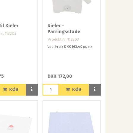
til Kieler
Kieler -
Parringsstade
nr. 113202
Produkt nr. 113203
Ved 24 stk
DKK 163,40
pr. stk
75
DKK 172,00
KØB
KØB