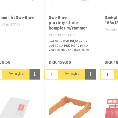
mer til Swi-Bine
Swi-Bine
Dækpl
parringsstade
188x1
ukt nr. 113102
komplet m/rammer
Produkt n
Produkt nr. 113115
Ved 18 stk
DKK 151,05
pr. stk
Ved 90 stk
DKK 143,10
pr. stk
Ved 300 stk
DKK 135,15
pr. stk
 8,50
DKK 159,00
DKK 18
KØB
KØB