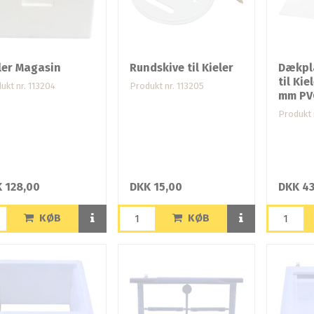
ler Magasin
Rundskive til Kieler
Dækpl
til Kie
ukt nr. 113204
Produkt nr. 113205
mm PV
Produkt 
 128,00
DKK 15,00
DKK 43
KØB
KØB