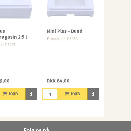
lus
Mini Plus - Bund
agasin 2;5 l
Produkt nr. 113258
nr. 113257
9,00
DKK 84,00
KØB
KØB
Følg os på