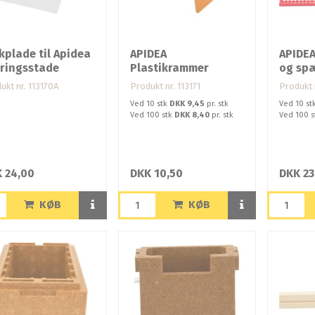
plade til Apidea
APIDEA
APIDEA
ringsstade
Plastikrammer
og spæ
ukt nr. 113170A
Produkt nr. 113171
Produkt n
Ved 10 stk
DKK 9,45
pr. stk
Ved 10 st
Ved 100 stk
DKK 8,40
pr. stk
Ved 100 
 24,00
DKK 10,50
DKK 23
KØB
KØB