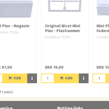
i Plus - Magasin
Original Nicot Mini
Mini P
Plus - Plastrammer
Foderm
ukt nr. 113254
Produkt nr. 113256
Produkt 
 97,00
DKK 16,00
DKK 13
KØB
KØB
f 1 side(r)
ervice
Nyttige links