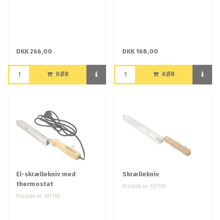
DKK 266,00
DKK 168,00
KØB
KØB
El-skrællekniv med
Skrællekniv
thermostat
Produkt nr. 107155
Produkt nr. 107150