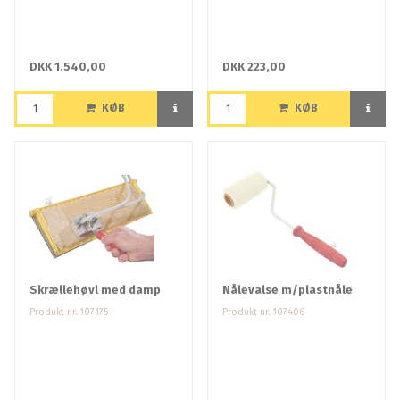
DKK 1.540,00
DKK 223,00
KØB
KØB
Skrællehøvl med damp
Nålevalse m/plastnåle
Produkt nr. 107175
Produkt nr. 107406