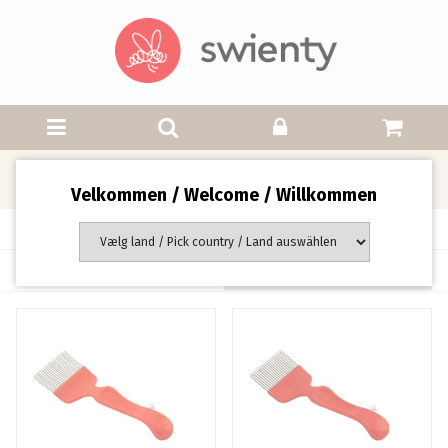
Skrælleværktøj
Velkommen / Welcome / Willkommen
Side 1 af 1 side(r)
Sortering: