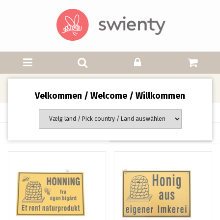
Skilte
Velkommen / Welcome / Willkommen
Side 1 af 1 side(r)
Sortering: