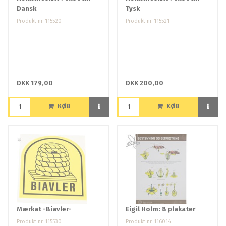
Dansk
Tysk
Produkt nr. 115520
Produkt nr. 115521
DKK 179,00
DKK 200,00
KØB
KØB
Mærkat -Biavler-
Eigil Holm: 8 plakater
Produkt nr. 115530
Produkt nr. 116014