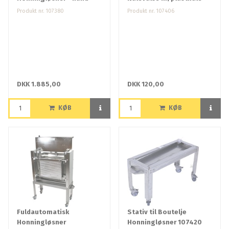
Produkt nr. 107380
Produkt nr. 107406
DKK 1.885,00
DKK 120,00
KØB
KØB
Fuldautomatisk
Stativ til Boutelje
Honningløsner
Honningløsner 107420