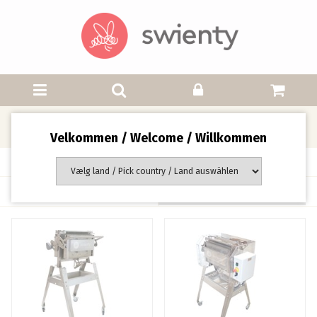
Honningløsnere
Velkommen / Welcome / Willkommen
Side 1 af 1 side(r)
Sortering: