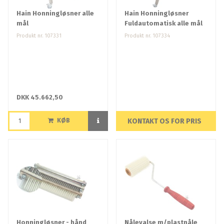
Hain Honningløsner alle
Hain Honningløsner
mål
Fuldautomatisk alle mål
Produkt nr. 107331
Produkt nr. 107334
DKK 45.662,50
KØB
KONTAKT OS FOR PRIS
Honningløsner - hånd
Nålevalse m/plastnåle