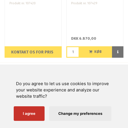
Produkt nr. 107420
Produkt nr. 107429
DKK 6.870,00
KONTAKT OS FOR PRIS
KØB
Side 1 af 1 side(r)
Do you agree to let us use cookies to improve
Swienty A/S
your website experience and analyze our
website traffic?
Kundeservice
Nyttige links
I agree
Change my preferences
Følg os på