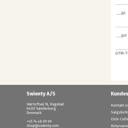
__ga
__gat
GTM-T
Swienty A/S
Kundes
Hørtoftvej 16, Ragebøl
Kontakt o
6400 Sønderborg
Salgsbeti
Denmark
Click-Coll
+45 74 48 69 69
shop@swienty.com
Returvare