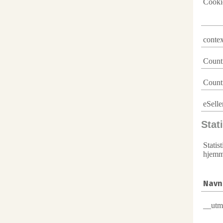
Cooki
conte
Count
Count
eSelle
Stati
Statis
hjemm
Navn
__utm