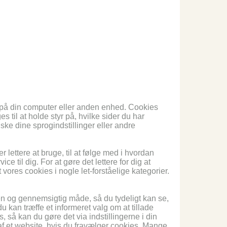
s på din computer eller anden enhed. Cookies
 til at holde styr på, hvilke sider du har
uske dine sprogindstillinger eller andre
er lettere at bruge, til at følge med i hvordan
e til dig. For at gøre det lettere for dig at
res cookies i nogle let-forståelige kategorier.
en og gennemsigtig måde, så du tydeligt kan se,
 kan træffe et informeret valg om at tillade
, så kan du gøre det via indstillingerne i din
f et website, hvis du fravælger cookies. Mange