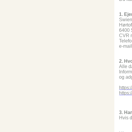
1. Ej
Swien
Hørtof
6400 
CVR n
Telef
e-mai
2. Hv
Alle d
Infor
og adg
https
https
3. Ha
Hvis d