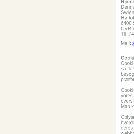
Hjemm
Denne
Swien
Hørtof
6400 
CVR-n
Tlf: 
Mail:
Cook
Cookie
sættes
besøgt
præfe
Cookie
vores 
oversk
Man ka
Oplysn
hvorda
deres 
webbro