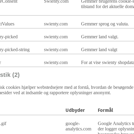
eConsent
Swienty.com
Gemmer brugerens cookie-
tilstand for det aktuelle do
xtValues
swienty.com
Gemmer sprog og valuta.
ry-picked
swienty.com
Gemmer land valgt.
ry-picked-string
swienty.com
Gemmer land valgt
r
swienty.com
For at vise swienty shopdata
stik (2)
tisk cookies hjælper webstedsejere med at forstå, hvordan de besøgende
esider ved at indsamle og rapportere oplysninger anonymt.
Udbyder
Formål
.gif
google-
Google Analytics t
analytics.com
der logger oplysni