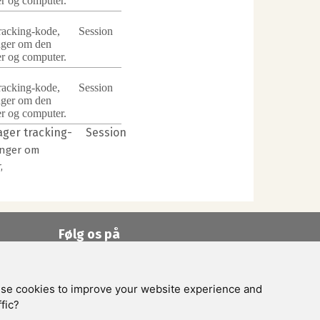
r og computer.
racking-kode,
Session
nger om den
r og computer.
racking-kode,
Session
nger om den
r og computer.
ger tracking-
Session
inger om
,
Følg os på
Facebook
Youtube
LinkedIn
 use cookies to improve your website experience and
fic?