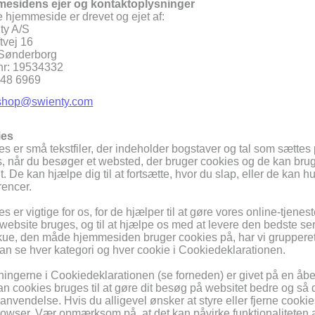
esidens ejer og kontaktoplysninger
 hjemmeside er drevet og ejet af:
ty A/S
tvej 16
Sønderborg
r: 19534332
7448 6969
shop@swienty.com
ies
s er små tekstfiler, der indeholder bogstaver og tal som sætte
, når du besøger et websted, der bruger cookies og de kan bruges
. De kan hjælpe dig til at fortsætte, hvor du slap, eller de kan h
rencer.
s er vigtige for os, for de hjælper til at gøre vores online-tjenest
website bruges, og til at hjælpe os med at levere den bedste servic
ue, den måde hjemmesiden bruger cookies på, har vi grupperet vo
n se hver kategori og hver cookie i Cookiedeklarationen.
ingerne i Cookiedeklarationen (se forneden) er givet på en åb
n cookies bruges til at gøre dit besøg på websitet bedre og så du
anvendelse. Hvis du alligevel ønsker at styre eller fjerne cookies
wser. Vær opmærksom på, at det kan påvirke funktionaliteten a