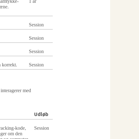
samtykke-
1 år
mæne.
Session
Session
Session
 korrekt.
Session
 interagerer med
Udløb
racking-kode,
Session
nger om den