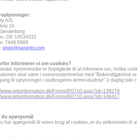
eroplysninger:
ty A/S
tvej 16
Sønderborg
r.: DK 19534332
on: 7448 6969
l:
shop@swienty.com
orfor informerer vi om cookies?
anske hjemmesider er forpligtede til at informere om, hvilke coo
mationen skal være i overensstemmelse med ”Bekendtgørelse om k
ang til oplysninger i slutbrugeres terminaludstyr” (i daglig tale
://www.retsinformation.dk/Forms/R0710.aspx?id=139279
://www.retsinformation.dk/Forms/R0710.aspx?id=146417
r du spørgsmål
u har spørgsmål til vores brug af cookies, er du velkommen til a