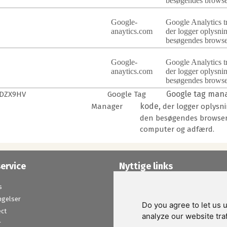
besøgendes browse
Google-
Google Analytics t
anaytics.com
der logger oplysni
besøgendes browse
Google-
Google Analytics t
anaytics.com
der logger oplysni
besøgendes browse
Google tag mana
DZX9HV
Google Tag
kode,
Manager
der logger oplysn
den besøgendes browser
computer og adfærd.
ervice
Nyttige links
s
Support
ngelser
Projekter
Do you agree to let us
ect
Fødevarestyrelsens kontrol rapport
analyze our website traf
r
Katalog