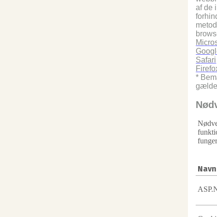
af de 
forhin
metode
browse
Micros
Googl
Safari
Firefo
* Bemæ
gælden
Nødv
Nødve
funkti
funger
Navn
ASP.N