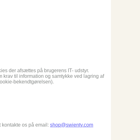
kies der afsættes på brugerens IT- udstyr.
rav til information og samtykke ved lagring af
 cookie-bekendtgørelsen).
t kontakte os på email:
shop@swienty.com