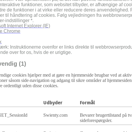
interaktive funktioner, som websitet tilbyder, er afhængige af coo
dre de funktioner i at virke eller reducere deres anvendelighed
r til håndtering af cookies. Følg vejledningen fra webbrowserp
r-indstillinger *.
oft Internet Explorer (IE)
e Chrome
x
rk: Instruktionerne ovenfor er links direkte til webbrowserprod
de over for os, hvis de er urigtige.
endig (1)
ndige cookies hjælper med at gøre en hjemmeside brugbar ved at akti
oner såsom side-navigation og adgang til sikre områder af hjemmesid
e ordentligt uden disse cookies.
Udbyder
Formål
ET_SessionId
Swienty.com
Bevarer brugertilstand på tv
sideforespørgsler.