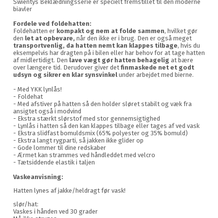
Swientys Beklædningsserie er specielt fremstillet til den moderne
biavler
Fordele ved foldehatten:
Foldehatten er
kompakt og nem at folde sammen
, hvilket gør
den
let at opbevare,
når den ikke er i brug. Den er også meget
transportvenlig, da hatten nemt kan klappes tilbage
, hvis du
eksempelvis har dragten på i bilen eller har behov for at tage hatten
af midlertidigt. Den
lave vægt gør hatten behagelig
at bære
over længere tid. Derudover giver det
finmaskede net et godt
udsyn og sikrer en klar synsvinkel
under arbejdet med bierne.
- Med YKK lynlås!
- Foldehat
- Med afstiver på hatten så den holder sløret stabilt og væk fra
ansigtet også i modvind
- Ekstra stærkt slørstof med stor gennemsigtighed
- Lynlås i hatten så den kan klappes tilbage eller tages af ved vask
- Ekstra slidfast bomuldsmix (65% polyester og 35% bomuld)
- Ekstra langt rygparti, så jakken ikke glider op
- Gode lommer til dine redskaber
- Ærmet kan strammes ved håndleddet med velcro
- Tætsiddende elastik i taljen
Vaskeanvisning:
Hatten lynes af jakke/heldragt før vask!
slør/hat:
Vaskes i hånden ved 30 grader