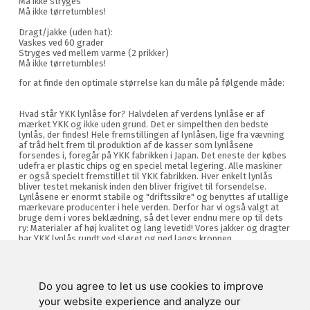
Må ikke stryges
Må ikke tørretumbles!
Dragt/jakke (uden hat):
Vaskes ved 60 grader
Stryges ved mellem varme (2 prikker)
Må ikke tørretumbles!
for at finde den optimale størrelse kan du måle på følgende måde:
Hvad står YKK lynlåse for? Halvdelen af verdens lynlåse er af
mærket YKK og ikke uden grund. Det er simpelthen den bedste
lynlås, der findes! Hele fremstillingen af lynlåsen, lige fra vævning
af tråd helt frem til produktion af de kasser som lynlåsene
forsendes i, foregår på YKK fabrikken i Japan. Det eneste der købes
udefra er plastic chips og en speciel metal legering. Alle maskiner
er også specielt fremstillet til YKK fabrikken. Hver enkelt lynlås
bliver testet mekanisk inden den bliver frigivet til forsendelse.
Lynlåsene er enormt stabile og "driftssikre" og benyttes af utallige
mærkevare producenter i hele verden. Derfor har vi også valgt at
bruge dem i vores beklædning, så det lever endnu mere op til dets
ry: Materialer af høj kvalitet og lang levetid! Vores jakker og dragter
har YKK lynlås rundt ved sløret og ned langs kroppen.
Do you agree to let us use cookies to improve
Swienty A/S
your website experience and analyze our