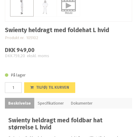
Swienty heldragt med foldehat L hvid
Produkt nr. 105102
DKK 949,00
DKK 759,20
ekskl. moms
På lager
TILFØJ TIL KURVEN
Beskrivelse
Specifikationer
Dokumenter
Swienty heldragt med foldbar hat
størrelse L hvid