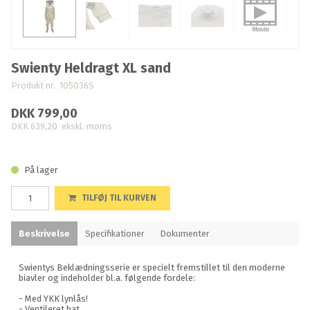
Swienty Heldragt XL sand
Produkt nr. 105036S
DKK 799,00
DKK 639,20
ekskl. moms
På lager
TILFØJ TIL KURVEN
Beskrivelse
Specifikationer
Dokumenter
Swientys Beklædningsserie er specielt fremstillet til den moderne
biavler og indeholder bl.a. følgende fordele:
- Med YKK lynlås!
- Ventileret hat