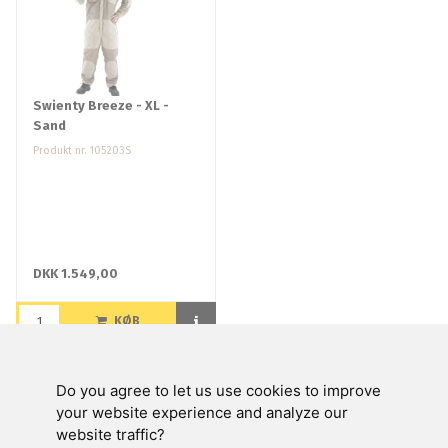
Swienty Breeze - XL -
Sand
Produkt nr. 105203S
DKK 1.549,00
KØB
Do you agree to let us use cookies to improve
Swienty A/S
your website experience and analyze our
website traffic?
Kundeservice