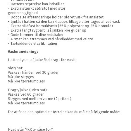
- Hattens størrelse kan indstilles
- Ekstra stærkt slørstof med stor
gennemsigtighed
- Dobbelte afstandsringe holder sløret væk fra ansigtet
- Lynlås i hatten så den kan klappes tilbage eller tages af ved vask
- Ekstra slidfast bomuldsmix (65% polyester og 35% bomuld)
- Ekstra langt rygparti, så jakken ikke glider op
- Gode lommer til dine redskaber
- Ærmet kan strammes ved håndleddet med velcro
- Tætsiddende elastik i taljen
Vaskeanvisning:
Hatten lynes af jakke/heldragt før vask!
slør/hat:
Vaskes i hånden ved 30 grader
Må ikke stryges
Må ikke tørretumbles!
Dragt/jakke (uden hat):
Vaskes ved 60 grader
Stryges ved mellem varme (2 prikker)
Må ikke tørretumbles!
for at finde den optimale størrelse kan du måle på følgende måde:
Hvad står YKK lynlåse for?