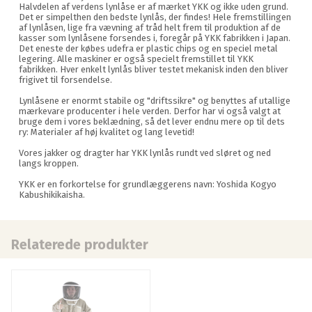
Halvdelen af verdens lynlåse er af mærket YKK og ikke uden grund.
Det er simpelthen den bedste lynlås, der findes! Hele fremstillingen
af lynlåsen, lige fra vævning af tråd helt frem til produktion af de
kasser som lynlåsene forsendes i, foregår på YKK fabrikken i Japan.
Det eneste der købes udefra er plastic chips og en speciel metal
legering. Alle maskiner er også specielt fremstillet til YKK
fabrikken. Hver enkelt lynlås bliver testet mekanisk inden den bliver
frigivet til forsendelse.
Lynlåsene er enormt stabile og "driftssikre" og benyttes af utallige
mærkevare producenter i hele verden. Derfor har vi også valgt at
bruge dem i vores beklædning, så det lever endnu mere op til dets
ry: Materialer af høj kvalitet og lang levetid!
Vores jakker og dragter har YKK lynlås rundt ved sløret og ned
langs kroppen.
YKK er en forkortelse for grundlæggerens navn: Yoshida Kogyo
Kabushikikaisha.
Relaterede produkter