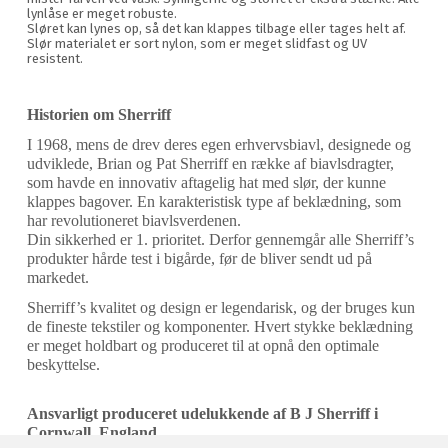
lynlåse er meget robuste.
Sløret kan lynes op, så det kan klappes tilbage eller tages helt af.
Slør materialet er sort nylon, som er meget slidfast og UV
resistent.
Historien om Sherriff
I 1968, mens de drev deres egen erhvervsbiavl, designede og
udviklede, Brian og Pat Sherriff en række af biavlsdragter,
som havde en innovativ aftagelig hat med slør, der kunne
klappes bagover. En karakteristisk type af beklædning, som
har revolutioneret biavlsverdenen.
Din sikkerhed er 1. prioritet. Derfor gennemgår alle Sherriff’s
produkter hårde test i bigårde, før de bliver sendt ud på
markedet.
Sherriff’s kvalitet og design er legendarisk, og der bruges kun
de fineste tekstiler og komponenter. Hvert stykke beklædning
er meget holdbart og produceret til at opnå den optimale
beskyttelse.
Ansvarligt produceret udelukkende af B J Sherriff i
Cornwall, England.