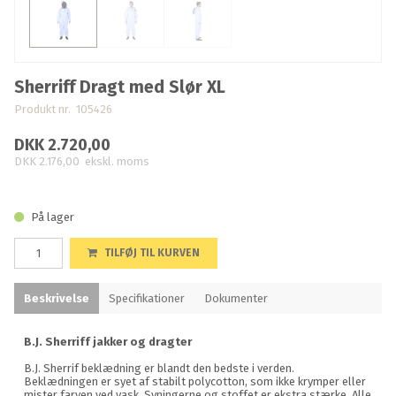
Sherriff Dragt med Slør XL
Produkt nr. 105426
DKK 2.720,00
DKK 2.176,00
ekskl. moms
På lager
TILFØJ TIL KURVEN
Beskrivelse
Specifikationer
Dokumenter
B.J. Sherriff jakker og dragter
B.J. Sherrif beklædning er blandt den bedste i verden.
Beklædningen er syet af stabilt polycotton, som ikke krymper eller
mister farven ved vask. Syningerne og stoffet er ekstra stærke. Alle