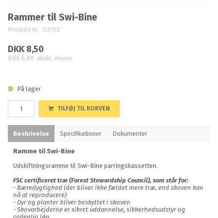
Rammer til Swi-Bine
Produkt nr. 113102
DKK 8,50
DKK 6,80
ekskl. moms
På lager
TILFØJ TIL KURVEN
Beskrivelse
Specifikationer
Dokumenter
Ramme til Swi-Bine
Udskiftningsramme til Swi-Bine parringskassetten.
FSC certificeret træ (Forest Stewardship Council), som står for:
- Bæredygtighed (der bliver ikke fældet mere træ, end skoven kan
nå at reproducere)
- Dyr og planter bliver beskyttet i skoven
- Skovarbejderne er sikret uddannelse, sikkerhedsudstyr og
ordenlig løn