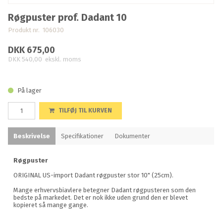
Røgpuster prof. Dadant 10
Produkt nr. 106030
DKK 675,00
DKK 540,00
ekskl. moms
På lager
TILFØJ TIL KURVEN
Beskrivelse
Specifikationer
Dokumenter
Røgpuster
ORIGINAL US-import Dadant røgpuster stor 10" (25cm).
Mange erhvervsbiavlere betegner Dadant røgpusteren som den
bedste på markedet. Det er nok ikke uden grund den er blevet
kopieret så mange gange.