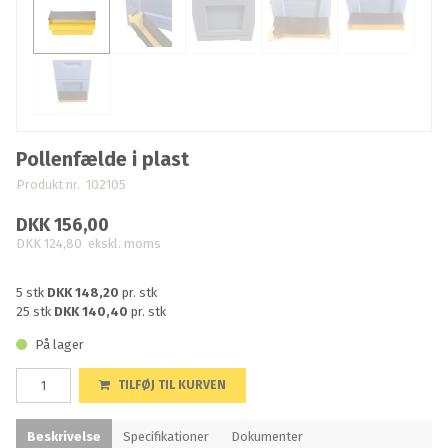
Pollenfælde i plast
Produkt nr. 102105
DKK 156,00
DKK 124,80
ekskl. moms
5 stk
DKK 148,20
pr. stk
25 stk
DKK 140,40
pr. stk
På lager
TILFØJ TIL KURVEN
Beskrivelse
Specifikationer
Dokumenter