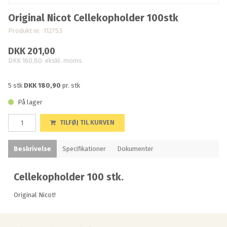
Original Nicot Cellekopholder 100stk
Produkt nr. 112753
DKK 201,00
DKK 160,80
ekskl. moms
5 stk
DKK 180,90
pr. stk
På lager
TILFØJ TIL KURVEN
Beskrivelse
Specifikationer
Dokumenter
Cellekopholder 100 stk.
Original Nicot!