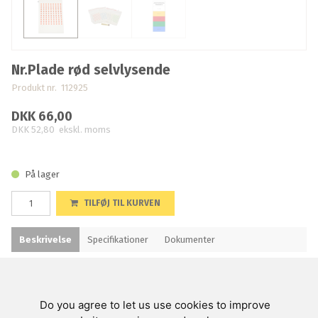
Nr.Plade rød selvlysende
Produkt nr. 112925
DKK 66,00
DKK 52,80
ekskl. moms
På lager
TILFØJ TIL KURVEN
Beskrivelse
Specifikationer
Dokumenter
Med fortrykte numre 1 - 99,
Do you agree to let us use cookies to improve
Swienty A/S