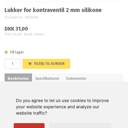
Lukker for kontraventil 2 mm silikone
Produkt nr. 110059A
DKK 31,00
DKK 24,80
ekskl. moms
På lager
TILFØJ TIL KURVEN
Beskrivelse
Specifikationer
Dokumenter
Do you agree to let us use cookies to improve
Swienty A/S
your website experience and analyze our
website traffic?
Kundeservice
Nyttige links