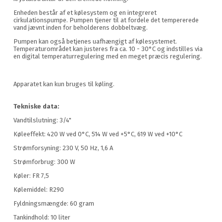
Enheden består af et kølesystem og en integreret
cirkulationspumpe. Pumpen tjener til at fordele det tempererede
vand jævnt inden for beholderens dobbeltvæg.
Pumpen kan også betjenes uafhængigt af kølesystemet.
Temperaturområdet kan justeres fra ca. 10 - 30°C og indstilles via
en digital temperaturregulering med en meget præcis regulering.
Apparatet kan kun bruges til køling.
Tekniske data:
Vandtilslutning: 3/4"
Køleeffekt: 420 W ved 0°C, 514 W ved +5°C, 619 W ved +10°C
Strømforsyning: 230 V, 50 Hz, 1,6 A
Strømforbrug: 300 W
Køler: FR 7,5
Kølemiddel: R290
Fyldningsmængde: 60 gram
Tankindhold: 10 liter