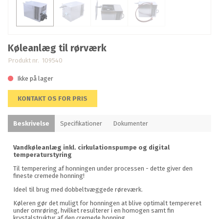
Køleanlæg til rørværk
Produkt nr. 109540
Ikke på lager
KONTAKT OS FOR PRIS
Beskrivelse
Specifikationer
Dokumenter
Vandkøleanlæg inkl. cirkulationspumpe og digital
temperaturstyring
Til temperering af honningen under processen - dette giver den
fineste cremede honning!
Ideel til brug med dobbeltvæggede røreværk.
Køleren gør det muligt for honningen at blive optimalt tempereret
under omrøring, hvilket resulterer i en homogen samt fin
krystalstruktur af den cremede honning.