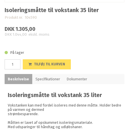
Isoleringsmåtte til vokstank 35 liter
Produkt nr. 104590
DKK 1.305,00
DKK 1.044,00
ekskl. moms
På lager
TILFØJ TIL KURVEN
Beskrivelse
Specifikationer
Dokumenter
Isoleringsmåtte til vokstank 35 liter
Vokstanken kan med fordel isoleres med denne måtte. Holder bedre
på varmen og dermed
strømbesparende.
Måtten er lavet af opskummet isoleringsmateriale.
Med udsparinger til håndtag og udløbshaner.