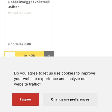
Dobbeltvægget vokstank
35liter
Produkt nr. 104580
DKK 11.640,00
KØB
Do you agree to let us use cookies to improve
Swienty A/S
your website experience and analyze our
website traffic?
Kundeservice
Nyttige links
I agree
Change my preferences
Følg os på