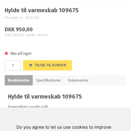
Hylde til varmeskab 109675
Produkt nr. 109675A
DKK 950,00
DKK 760,00
ekskl. moms
Ikke på lager
TILFØJ TIL KURVEN
Beskrivelse
Specifikationer
Dokumenter
Hylde til varmeskab 109675
Fremstillet i rustfri stål
Do you agree to let us use cookies to improve
Swienty A/S