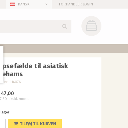
DANSK
FORHANDLER LOGIN
psefælde til asiatisk
dehams
kt nr. 114076
 47,00
7,60
ekskl. moms
 lager
TILFØJ TIL KURVEN