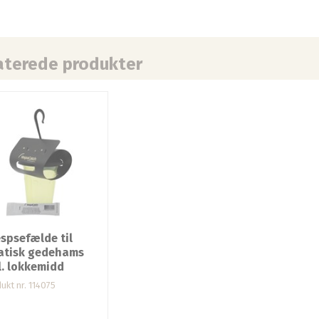
aterede produkter
spsefælde til
atisk gedehams
l. lokkemidd
ukt nr. 114075