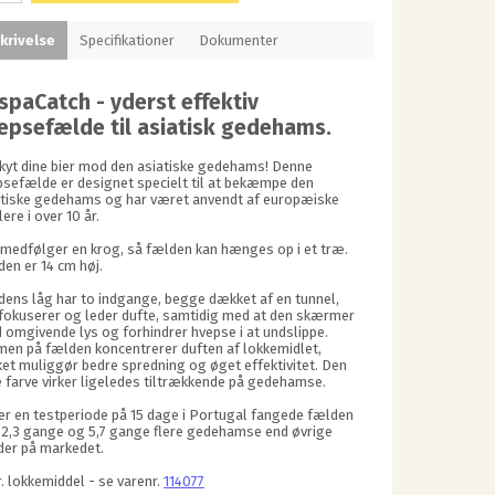
krivelse
Specifikationer
Dokumenter
spaCatch - yderst effektiv
epsefælde til asiatisk gedehams.
kyt dine bier mod den asiatiske gedehams! Denne
psefælde er designet specielt til at bekæmpe den
atiske gedehams og har været anvendt af europæiske
lere i over 10 år.
 medfølger en krog, så fælden kan hænges op i et træ.
den er 14 cm høj.
dens låg har to indgange, begge dækket af en tunnel,
 fokuserer og leder dufte, samtidig med at den skærmer
omgivende lys og forhindrer hvepse i at undslippe.
men på fælden koncentrerer duften af lokkemidlet,
ket muliggør bedre spredning og øget effektivitet. Den
e farve virker ligeledes tiltrækkende på gedehamse.
er en testperiode på 15 dage i Portugal fangede fælden
. 2,3 gange og 5,7 gange flere gedehamse end øvrige
der på markedet.
. lokkemiddel - se varenr.
114077