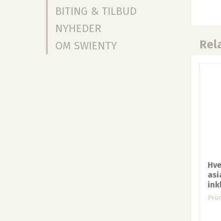
BITING & TILBUD
NYHEDER
Rel
OM SWIENTY
Hve
asi
ink
Prod