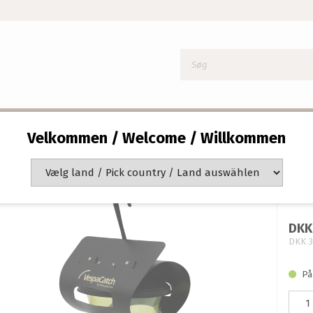
FÆLDE TIL ASIATISK GEDEHAMS
Velkommen / Welcome / Willkommen
Hve
ge
Produ
DKK
DKK 3
På