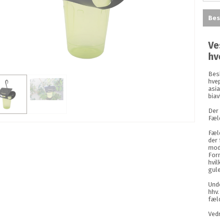
Bes
Ve
hv
Bes
hve
asi
biav
Der
Fæl
Fæl
der
mod 
For
hvil
gul
Und
hhv
fæl
Vedr