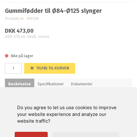
Gummifødder til Ø84-Ø125 slynger
Produkt nr. 108138
DKK 473,00
DKK 378,40
ekskl. moms
Ikke på lager
TILFØJ TIL KURVEN
Beskrivelse
Specifikationer
Dokumenter
Do you agree to let us use cookies to improve
Swienty A/S
your website experience and analyze our
website traffic?
Kundeservice
Nyttige links