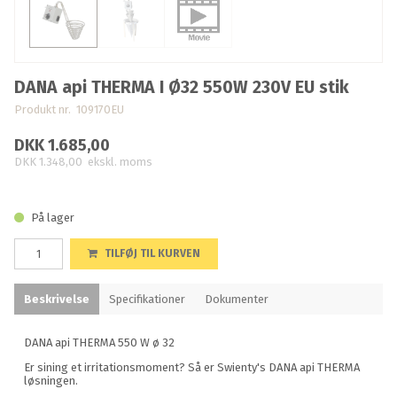
DANA api THERMA I Ø32 550W 230V EU stik
Produkt nr. 109170EU
DKK 1.685,00
DKK 1.348,00
ekskl. moms
På lager
TILFØJ TIL KURVEN
Beskrivelse
Specifikationer
Dokumenter
DANA api THERMA 550 W ø 32
Er sining et irritationsmoment? Så er Swienty's DANA api THERMA
løsningen.