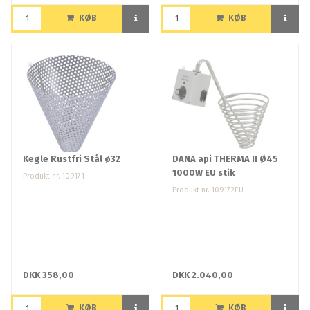
KØB
KØB
Kegle Rustfri Stål ø32
DANA api THERMA II Ø45
1000W EU stik
Produkt nr. 109171
Produkt nr. 109172EU
DKK 358,00
DKK 2.040,00
KØB
KØB