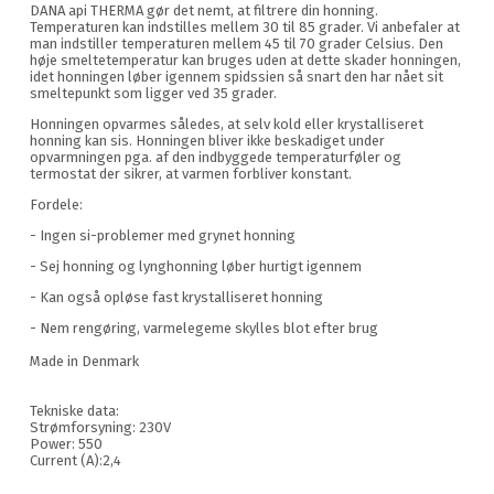
DANA api THERMA gør det nemt, at filtrere din honning.
Temperaturen kan indstilles mellem 30 til 85 grader. Vi anbefaler at
man indstiller temperaturen mellem 45 til 70 grader Celsius. Den
høje smeltetemperatur kan bruges uden at dette skader honningen,
idet honningen løber igennem spidssien så snart den har nået sit
smeltepunkt som ligger ved 35 grader.
Honningen opvarmes således, at selv kold eller krystalliseret
honning kan sis. Honningen bliver ikke beskadiget under
opvarmningen pga. af den indbyggede temperaturføler og
termostat der sikrer, at varmen forbliver konstant.
Fordele:
- Ingen si-problemer med grynet honning
- Sej honning og lynghonning løber hurtigt igennem
- Kan også opløse fast krystalliseret honning
- Nem rengøring, varmelegeme skylles blot efter brug
Made in Denmark
Tekniske data:
Strømforsyning: 230V
Power: 550
Current (A):2,4