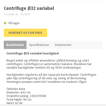
Centrifuge Ø32 variabel
Produkt nr. 107809
På lager
KONTAKT OS FOR PRIS
Beskrivelse
Specifikationer
Dokumenter
Centrifuge Ø32 variabel hastighed
Meget enkel og effektiv anvendelse: påfyld honning og start
centrifugen. Centrifugen er automatisk i balance. Maskinen har
variable hastigheder mellem 50 og 1000 omdrejninger.
Hastigheden reguleres på det separate kontrolpanel. Centrifugen
yder høj centrifugering af dit voks og sining af din honning.
Honningen pumpes nemt ind i maskinen via studsen i låget.
Tekniske data:
Diameter: ø32 cm
Strømforsyning: 230V/550W
Total højde: 90 cm
Vægt: 82 kg