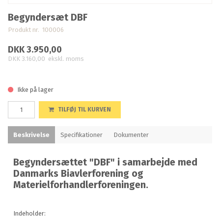
Begyndersæt DBF
Produkt nr. 100006
DKK 3.950,00
DKK 3.160,00
ekskl. moms
Ikke på lager
TILFØJ TIL KURVEN
Beskrivelse
Specifikationer
Dokumenter
Begyndersættet "DBF" i samarbejde med
Danmarks Biavlerforening og
Materielforhandlerforeningen.
Indeholder: