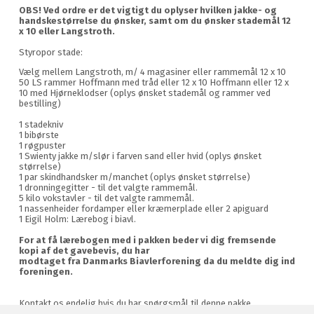
OBS! Ved ordre er det vigtigt du oplyser hvilken jakke- og
handskestørrelse du ønsker, samt om du ønsker stademål 12
x 10 eller Langstroth.
Styropor stade:
Vælg mellem Langstroth, m/ 4 magasiner eller rammemål 12 x 10
50 LS rammer Hoffmann med tråd eller 12 x 10 Hoffmann eller 12 x
10 med Hjørneklodser (oplys ønsket stademål og rammer ved
bestilling)
1 stadekniv
1 bibørste
1 røgpuster
1 Swienty jakke m/slør i farven sand eller hvid (oplys ønsket
størrelse)
1 par skindhandsker m/manchet (oplys ønsket størrelse)
1 dronningegitter - til det valgte rammemål.
5 kilo vokstavler - til det valgte rammemål.
1 nassenheider fordamper eller kræmerplade eller 2 apiguard
1 Eigil Holm: Lærebog i biavl.
For at få lærebogen med i pakken beder vi dig fremsende
kopi af det gavebevis, du har
modtaget fra Danmarks Biavlerforening da du meldte dig ind
foreningen.
Kontakt os endelig hvis du har spørgsmål til denne pakke.