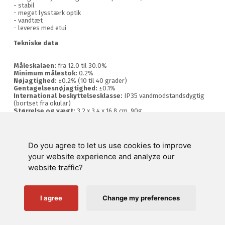
- stabil
- meget lysstærk optik
- vandtæt
- leveres med etui
Tekniske data
Måleskalaen:
fra 12.0 til 30.0%
Minimum målestok:
0.2%
Nøjagtighed:
±0.2% (10 til 40 grader)
Gentagelsesnøjagtighed:
±0.1%
International beskyttelsesklasse:
IP35 vandmodstandsdygtig
(bortset fra okular)
Størrelse og vægt:
3.2 x 3.4 x 16.8 cm, 90g
Do you agree to let us use cookies to improve
Swienty A/S
your website experience and analyze our
website traffic?
Kundeservice
Nyttige links
I agree
Change my preferences
Følg os på