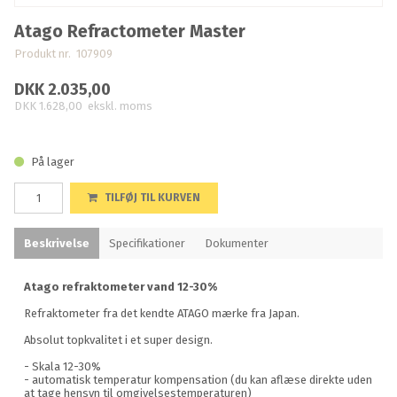
Atago Refractometer Master
Produkt nr. 107909
DKK 2.035,00
DKK 1.628,00
ekskl. moms
På lager
TILFØJ TIL KURVEN
Beskrivelse
Specifikationer
Dokumenter
Atago refraktometer vand 12-30%
Refraktometer fra det kendte ATAGO mærke fra Japan.
Absolut topkvalitet i et super design.
- Skala 12-30%
- automatisk temperatur kompensation (du kan aflæse direkte uden
at tage hensyn til omgivelsestemperaturen)