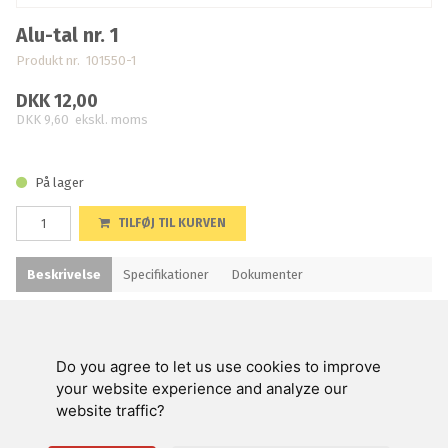
Alu-tal nr. 1
Produkt nr. 101550-1
DKK 12,00
DKK 9,60
ekskl. moms
På lager
TILFØJ TIL KURVEN
Beskrivelse
Specifikationer
Dokumenter
Højde ca. 3,5 cm
Do you agree to let us use cookies to improve
Swienty A/S
your website experience and analyze our
website traffic?
Kundeservice