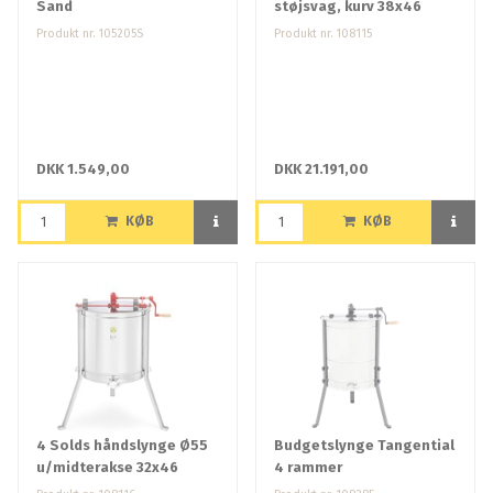
Sand
støjsvag, kurv 38x46
Produkt nr. 105205S
Produkt nr. 108115
DKK 1.549,00
DKK 21.191,00
KØB
KØB
4 Solds håndslynge Ø55
Budgetslynge Tangential
u/midterakse 32x46
4 rammer