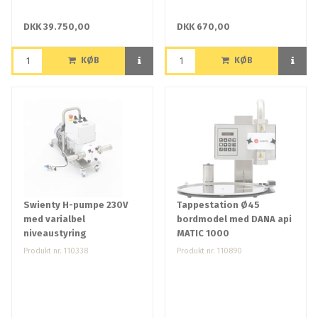
DKK 39.750,00
DKK 670,00
KØB
KØB
Swienty H-pumpe 230V
Tappestation Ø45
med varialbel
bordmodel med DANA api
niveaustyring
MATIC 1000
Produkt nr. 110338
Produkt nr. 110890