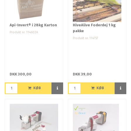
Api-Invert® i 28kg Karton
HiveAlive Foderdej 1 kg
pakke
Produkt nr. 114602A
Produkt nr. 114757
DKK 300,00
DKK 39,00
KØB
KØB