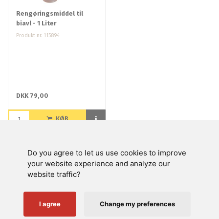
Rengøringsmiddel til
biavl - 1 Liter
Produkt nr. 115894
DKK 79,00
KØB
Do you agree to let us use cookies to improve
Swienty A/S
your website experience and analyze our
website traffic?
Kundeservice
Nyttige links
I agree
Change my preferences