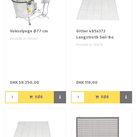
Voksslynge Ø77 cm
Gitter 485x372
Langstroth Swi-Bo
Produkt nr. 104412
Produkt nr. 104751
DKK 58.250,00
DKK 119,00
KØB
KØB