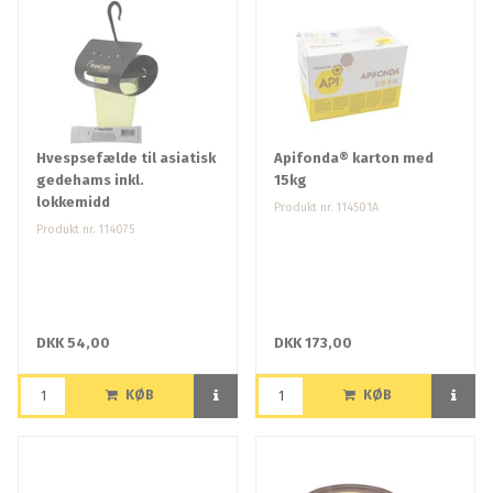
Hvespsefælde til asiatisk
Apifonda® karton med
gedehams inkl.
15kg
lokkemidd
Produkt nr. 114501A
Produkt nr. 114075
DKK 54,00
DKK 173,00
KØB
KØB