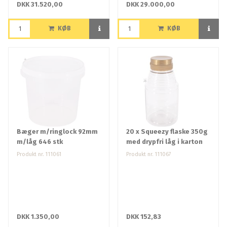
DKK 31.520,00
DKK 29.000,00
KØB
KØB
Bæger m/ringlock 92mm
20 x Squeezy flaske 350g
m/låg 646 stk
med drypfri låg i karton
Produkt nr. 111061
Produkt nr. 111067
DKK 1.350,00
DKK 152,83