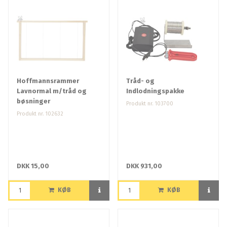
Hoffmannsrammer
Tråd- og
Lavnormal m/tråd og
Indlodningspakke
bøsninger
Produkt nr. 103700
Produkt nr. 102632
DKK 15,00
DKK 931,00
KØB
KØB