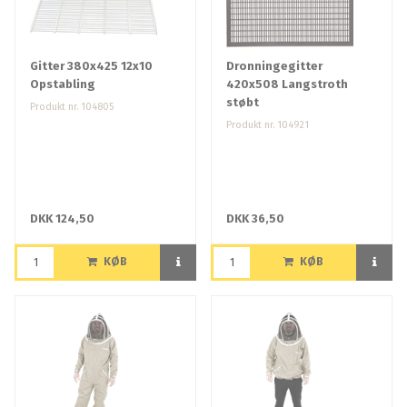
Gitter 380x425 12x10
Dronningegitter
Opstabling
420x508 Langstroth
støbt
Produkt nr. 104805
Produkt nr. 104921
DKK 124,50
DKK 36,50
KØB
KØB