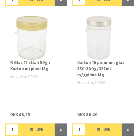
R Glas 12 stk. 450g i
Karton 16 premium glas
Karton m/plast låg
350-380g/327ml
m/gyldne låg
Produkt nr. 111608
Produkt nr. 111630
DKK 68,25
DKK 88,20
KØB
KØB