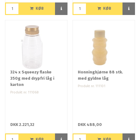
KØB
KØB
324 x Squeezy flaske
Honningbjørne 88 stk.
350g med drypfri låg i
med gyldne låg
karton
Produkt nr. 111101
Produkt nr. 111068
DKK 2.221,32
DKK 488,00
KØB
KØB