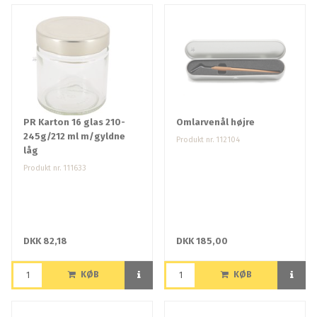
PR Karton 16 glas 210-
Omlarvenål højre
245g/212 ml m/gyldne
Produkt nr. 112104
låg
Produkt nr. 111633
DKK 82,18
DKK 185,00
KØB
KØB