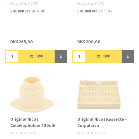
Produkt nr. 112751
Produkt nr. 112752
5 stk
DKK 238,50
pr. stk
5 stk
DKK 180,00
pr. stk
DKK 265,00
DKK 200,00
KØB
KØB
Original Nicot
Original Nicot Kassette -
Cellekopholder 100stk
Corpularva
Produkt nr. 112753
Produkt nr. 112770