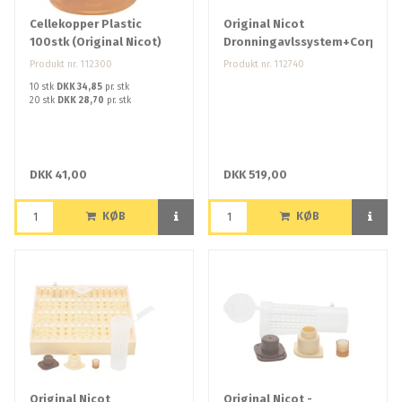
Cellekopper Plastic
Original Nicot
100stk (Original Nicot)
Dronningavlssystem+Corpul.
Produkt nr. 112300
Produkt nr. 112740
10 stk
DKK 34,85
pr. stk
20 stk
DKK 28,70
pr. stk
DKK 41,00
DKK 519,00
KØB
KØB
Original Nicot
Original Nicot -