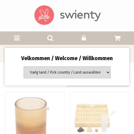
Dronningeavls systemer
Velkommen / Welcome / Willkommen
Side 1 af 1 side(r)
Sortering: